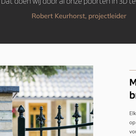
 Dat doen wij door al onze poorten in 3D t
Robert Keurhorst, projectleider
M
b
El
op
vo