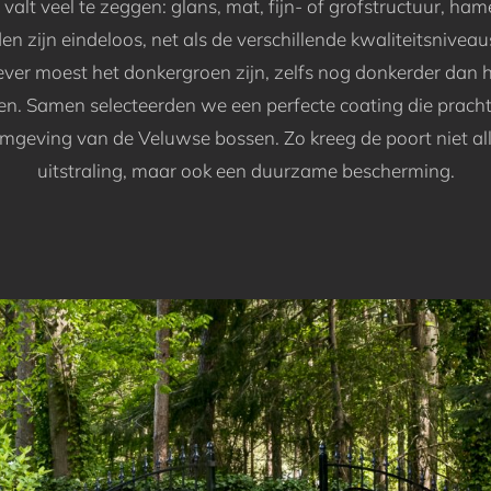
 valt veel te zeggen: glans, mat, fijn- of grofstructuur, ha
n zijn eindeloos, net als de verschillende kwaliteitsnivea
ver moest het donkergroen zijn, zelfs nog donkerder dan 
n. Samen selecteerden we een perfecte coating die prachti
omgeving van de Veluwse bossen. Zo kreeg de poort niet all
uitstraling, maar ook een duurzame bescherming.