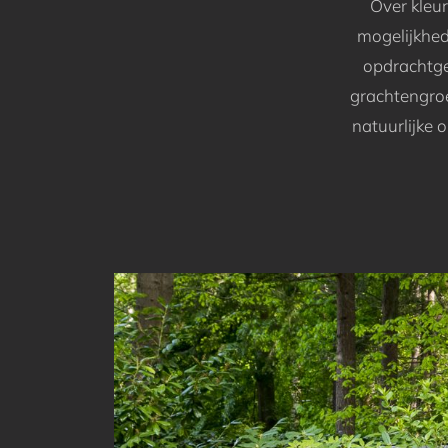
Over kleur
mogelijkhede
opdrachtge
grachtengroe
natuurlijke 