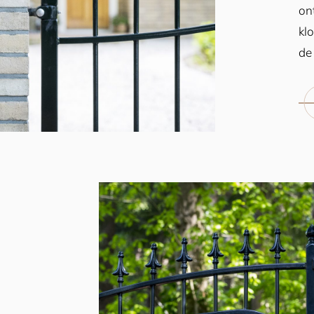
on
kl
de