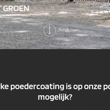
T GROEN
Scroll
ke poedercoating is op onze p
mogelijk?