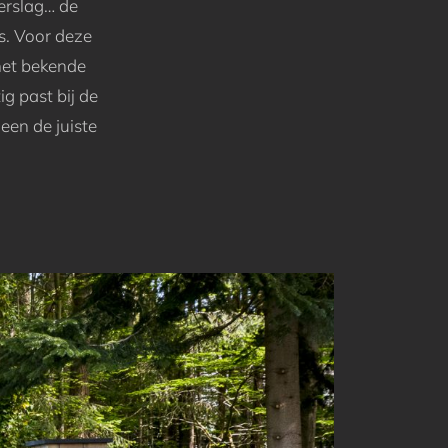
merslag… de
us. Voor deze
het bekende
g past bij de
een de juiste