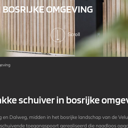
N BOSRIJKE OMGEVING
Scroll
geving
akke schuiver in bosrijke omge
g en Dalweg, midden in het bosrijke landschap van de Vel
schuivende toegangspoort gerealiseerd die naadloos opga