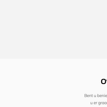
O
Bent u benie
u er gra