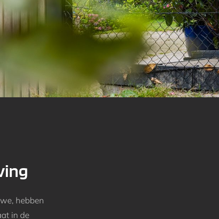
ving
uwe, hebben
at in de