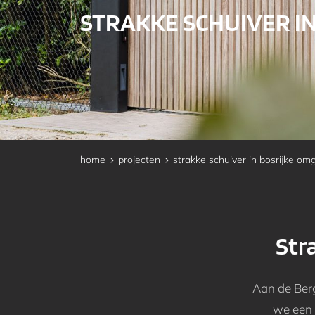
STRAKKE SCHUIVER I
home
projecten
strakke schuiver in bosrijke om
Str
Aan de Ber
we een 