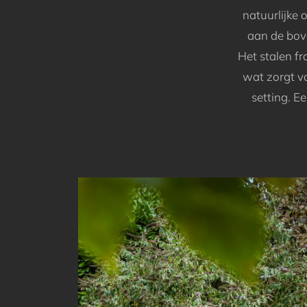
natuurlijke 
aan de bove
Het stalen f
wat zorgt vo
setting. E