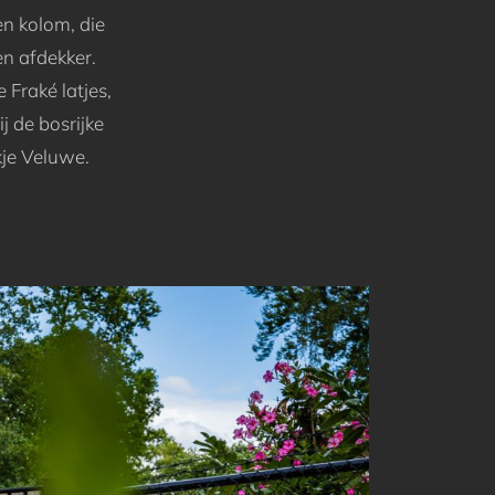
en kolom, die
en afdekker.
Fraké latjes,
j de bosrijke
kje Veluwe.