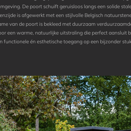
omgeving. De poort schuift geruisloos langs een solide stal
nzijde is afgewerkt met een stijlvolle Belgisch natuursten
rame van de poort is bekleed met duurzaam verduurzaamde 
or een warme, natuurlijke uitstraling die perfect aansluit bi
en functionele én esthetische toegang op een bijzonder stu